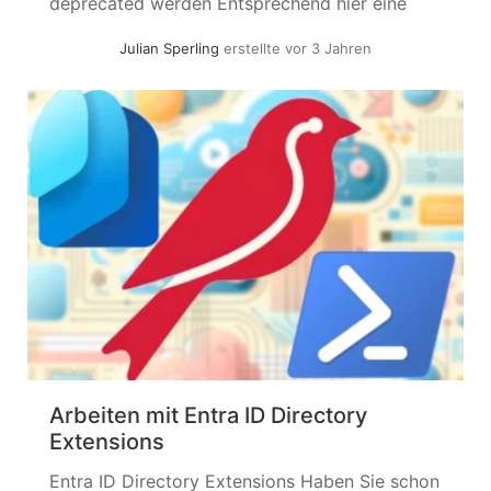
deprecated werden Entsprechend hier eine
kleine Sammlung der neuen Wege über die
Julian Sperling
erstellte vor 3 Jahren
PowerShell Graph SDK. ! Notwendige
Permissions finden sich am leichtesten via
Find-MgGraphCommand "<CmdLet>"
EIGENES Kennwort... »
weiterlesen
Arbeiten mit Entra ID Directory
Extensions
Entra ID Directory Extensions Haben Sie schon