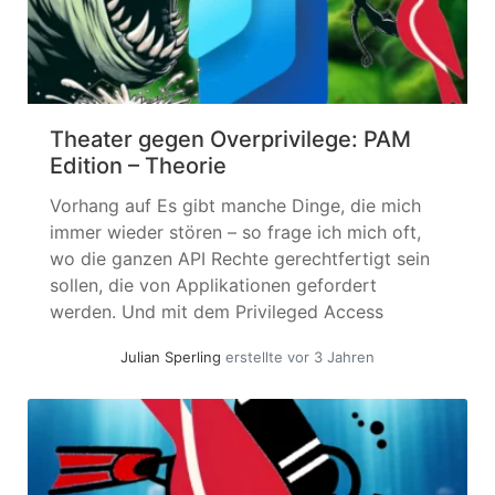
Theater gegen Overprivilege: PAM
Edition – Theorie
Vorhang auf Es gibt manche Dinge, die mich
immer wieder stören – so frage ich mich oft,
wo die ganzen API Rechte gerechtfertigt sein
sollen, die von Applikationen gefordert
werden. Und mit dem Privileged Access
Management Stück habe ich doch einige Zeit
Julian Sperling
erstellte vor 3 Jahren
verbracht – aber ich greife vorweg, lernen wir
doch erst mal unsere Akteure... »
weiterlesen