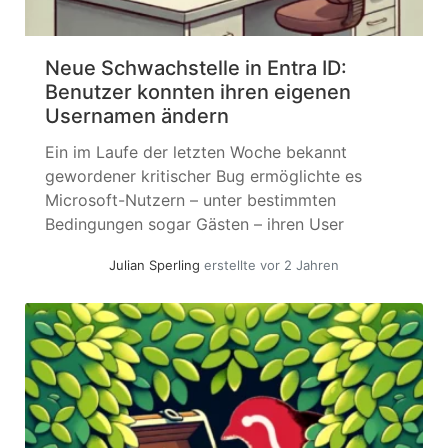
Neue Schwachstelle in Entra ID:
Benutzer konnten ihren eigenen
Usernamen ändern
Ein im Laufe der letzten Woche bekannt
gewordener kritischer Bug ermöglichte es
Microsoft-Nutzern – unter bestimmten
Bedingungen sogar Gästen – ihren User
Principal Name (UPN) zu ändern. Der UPN ist
Julian Sperling
erstellte vor 2 Jahren
das primäre Anmeldeattribut, an dem in der
Microsoft-Welt die Identität festgestellt wird.
Dies öffnete Tür und Tor für Impersonation,
unberechtigten Zugriff auf Teams und
Dateien... »
weiterlesen