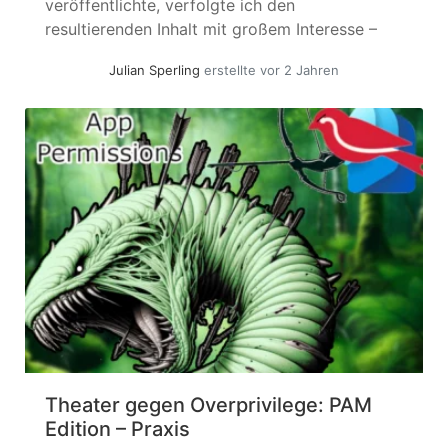
veröffentlichte, verfolgte ich den
resultierenden Inhalt mit großem Interesse –
Risiken, die von Enterprise Applikationen
Julian Sperling
erstellte vor 2 Jahren
ausgehen, sind ein Herzensthema für mich.
Wenn Sie Microsoft 365 auf einem
vernünftigen Niveau nutzen, werden Sie
unweigerlich Enterprise Applikationen mit
einem... »
weiterlesen
Theater gegen Overprivilege: PAM
Edition – Praxis