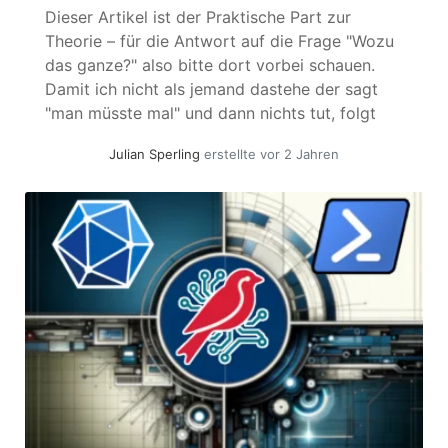
Dieser Artikel ist der Praktische Part zur
Theorie – für die Antwort auf die Frage "Wozu
das ganze?" also bitte dort vorbei schauen.
Damit ich nicht als jemand dastehe der sagt
"man müsste mal" und dann nichts tut, folgt
hier ein (für meine Verhältnisse) "schneller"
Julian Sperling
erstellte vor 2 Jahren
Proof of Concept wie man in Realität Passwort
Rotation handhaben... »
weiterlesen