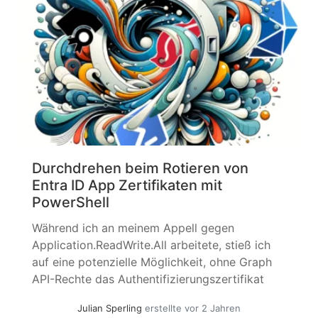
Rande das... »
weiterlesen
Durchdrehen beim Rotieren von
Entra ID App Zertifikaten mit
PowerShell
Während ich an meinem Appell gegen
Application.ReadWrite.All arbeitete, stieß ich
auf eine potenzielle Möglichkeit, ohne Graph
API-Rechte das Authentifizierungszertifikat
einer Applikation zu rotieren. Nach einigem
Julian Sperling
erstellte vor 2 Jahren
Herum-Probieren hatte ich es nicht zu meiner