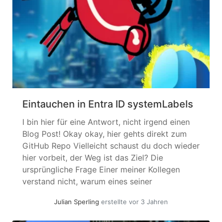
Eintauchen in Entra ID systemLabels
I bin hier für eine Antwort, nicht irgend einen
Blog Post! Okay okay, hier gehts direkt zum
GitHub Repo Vielleicht schaust du doch wieder
hier vorbeit, der Weg ist das Ziel? Die
ursprüngliche Frage Einer meiner Kollegen
verstand nicht, warum eines seiner
Dynamische Gruppen nicht befüllt wurde und
Julian Sperling
erstellte vor 3 Jahren
bat um Hilfe – unter der Annahme,... »
weiterlesen