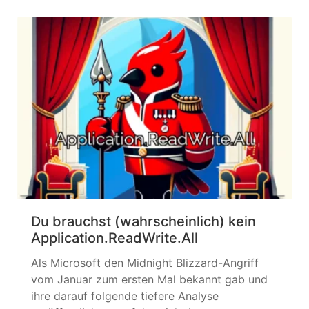
Zufriedenheit in PowerShell umgesetzt,
entsprechend habe ich es vorerst beiseite
gelegt, um den Artikel abszuschließen. Das
Thema ließ mich aber nicht los, da... »
weiterlesen
Du brauchst (wahrscheinlich) kein
Application.ReadWrite.All
Als Microsoft den Midnight Blizzard-Angriff
vom Januar zum ersten Mal bekannt gab und
ihre darauf folgende tiefere Analyse