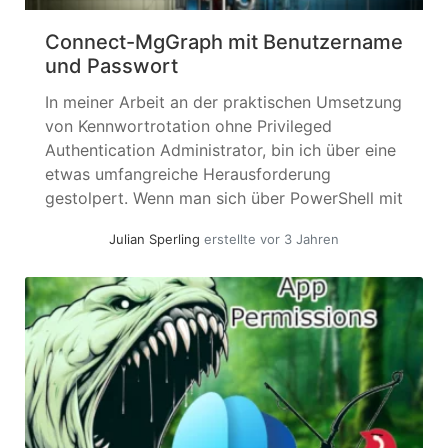
Connect-MgGraph mit Benutzername
und Passwort
In meiner Arbeit an der praktischen Umsetzung
von Kennwortrotation ohne Privileged
Authentication Administrator, bin ich über eine
etwas umfangreiche Herausforderung
gestolpert. Wenn man sich über PowerShell mit
Benutzername + Passwort an der Graph API
Julian Sperling
erstellte vor 3 Jahren
anmelden will, findet man keine Kombination in
der PowerShell SDK. Die einzige Methode wäre
ClientID + Secret – damit wären wir... »
weiterlesen