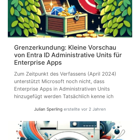
Grenzerkundung: Kleine Vorschau
von Entra ID Administrative Units für
Enterprise Apps
Zum Zeitpunkt des Verfassens (April 2024)
unterstützt Microsoft noch nicht, dass
Enterprise Apps in Administrativen Units
hinzugefügt werden Tatsächlich kenne ich
keine offizielle Previews. Dieser Artikel ist rein
Julian Sperling
erstellte vor 2 Jahren
spielerisch von mir erstellt; wenn Sie hieraus
etwas in Produktion verwenden, liegt die
Verantwortung bei Ihnen. Ich habe schon
einige Artikel geschrieben, die zumindest am