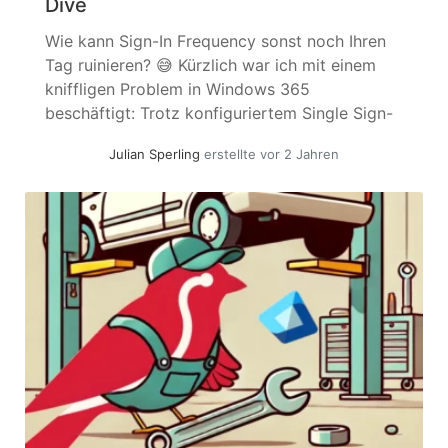
Dive
Wie kann Sign-In Frequency sonst noch Ihren
Tag ruinieren? 😅 Kürzlich war ich mit einem
kniffligen Problem in Windows 365
beschäftigt: Trotz konfiguriertem Single Sign-
On (SSO) wurden Benutzer wiederholt zur
Julian Sperling
erstellte vor 2 Jahren
Authentifizierung aufgefordert. Nach
stundenlangem Testen stellte sich heraus, dass
der Übeltäter – mal wieder – die Sign-In
Frequency war. Die Sign-In Frequency-
Einstellungen funktionierten nicht gut... »
weiterlesen