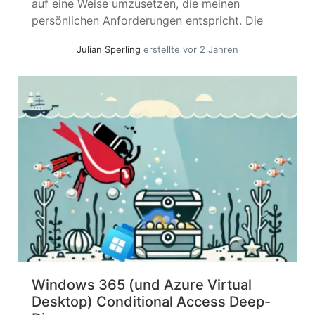
auf eine Weise umzusetzen, die meinen
persönlichen Anforderungen entspricht. Die
naheliegendste Lösung war dabei von Anfang
Julian Sperling
erstellte vor 2 Jahren
an, Entra External ID für Authentifizierung und
Benutzerverwaltung hinzuzufügen (wie man es
eben so macht 😉). Entra External ID ist... »
weiterlesen
Windows 365 (und Azure Virtual
Desktop) Conditional Access Deep-