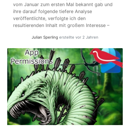
vom Januar zum ersten Mal bekannt gab und
ihre darauf folgende tiefere Analyse
veröffentlichte, verfolgte ich den
resultierenden Inhalt mit großem Interesse –
Risiken, die von Enterprise Applikationen
Julian Sperling
erstellte vor 2 Jahren
ausgehen, sind ein Herzensthema für mich.
Wenn Sie Microsoft 365 auf einem
vernünftigen Niveau nutzen, werden Sie
unweigerlich Enterprise Applikationen mit
einem... »
weiterlesen