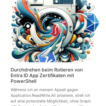
Verantwortung bei Ihnen. Ich habe schon
einige Artikel geschrieben, die zumindest am
Rande das... »
weiterlesen
Durchdrehen beim Rotieren von
Entra ID App Zertifikaten mit
PowerShell
Während ich an meinem Appell gegen
Application.ReadWrite.All arbeitete, stieß ich
auf eine potenzielle Möglichkeit, ohne Graph