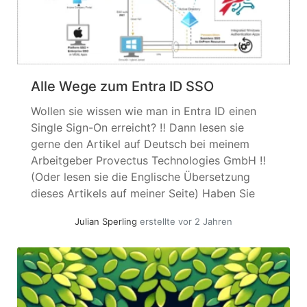
Alle Wege zum Entra ID SSO
Wollen sie wissen wie man in Entra ID einen
Single Sign-On erreicht? ‼️ Dann lesen sie
gerne den Artikel auf Deutsch bei meinem
Arbeitgeber Provectus Technologies GmbH ‼️
(Oder lesen sie die Englische Übersetzung
dieses Artikels auf meiner Seite) Haben Sie
Gedanken zu diesen Ergebnissen oder sehen
Julian Sperling
erstellte vor 2 Jahren
Sie etwas, das ich übersehen habe? Ich
würde... »
weiterlesen