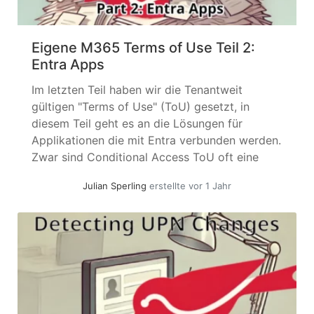
Eigene M365 Terms of Use Teil 2:
Entra Apps
Im letzten Teil haben wir die Tenantweit
gültigen "Terms of Use" (ToU) gesetzt, in
diesem Teil geht es an die Lösungen für
Applikationen die mit Entra verbunden werden.
Zwar sind Conditional Access ToU oft eine
gute Lösung. Doch selbst mit der
Julian Sperling
erstellte vor 1 Jahr
erforderlichen Entra ID P1-Lizenz stößt man
schnell an die Grenzen der 40 möglichen
ToU,... »
weiterlesen