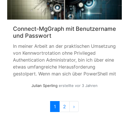
Connect-MgGraph mit Benutzername
und Passwort
In meiner Arbeit an der praktischen Umsetzung
von Kennwortrotation ohne Privileged
Authentication Administrator, bin ich über eine
etwas umfangreiche Herausforderung
gestolpert. Wenn man sich über PowerShell mit
Benutzername + Passwort an der Graph API
Julian Sperling
erstellte vor 3 Jahren
anmelden will, findet man keine Kombination in
der PowerShell SDK. Die einzige Methode wäre
ClientID + Secret – damit wären wir... »
Seitennavigation
Aktuelle Seite
Seite
1
2
›
weiterlesen