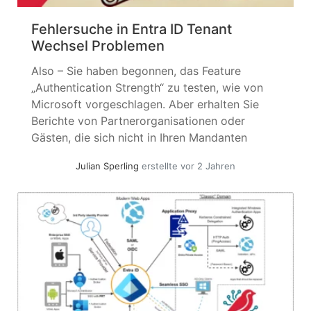
Fehlersuche in Entra ID Tenant
Wechsel Problemen
Also – Sie haben begonnen, das Feature
„Authentication Strength“ zu testen, wie von
Microsoft vorgeschlagen. Aber erhalten Sie
Berichte von Partnerorganisationen oder
Gästen, die sich nicht in Ihren Mandanten
einloggen können? Oder vielleicht sind Sie ein
Julian Sperling
erstellte vor 2 Jahren
Teams-Administrator, der Meldungen erhält,
dass Ihre Benutzer nicht mit einer bestimmten
Organisation zusammenarbeiten können? Aus
der anderen Perspektive –... »
weiterlesen