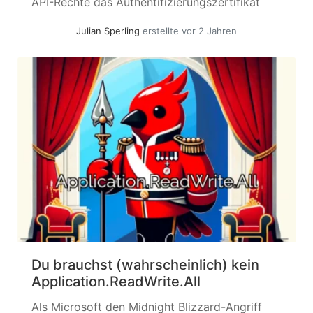
API-Rechte das Authentifizierungszertifikat
einer Applikation zu rotieren. Nach einigem
Julian Sperling
erstellte vor 2 Jahren
Herum-Probieren hatte ich es nicht zu meiner
Zufriedenheit in PowerShell umgesetzt,
entsprechend habe ich es vorerst beiseite
gelegt, um den Artikel abszuschließen. Das
Thema ließ mich aber nicht los, da... »
weiterlesen
Du brauchst (wahrscheinlich) kein
Application.ReadWrite.All
Als Microsoft den Midnight Blizzard-Angriff