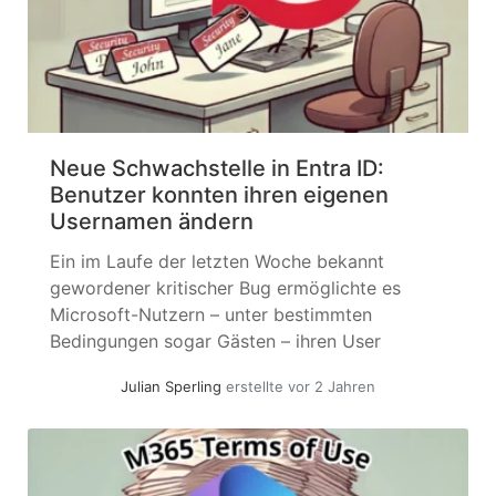
Neue Schwachstelle in Entra ID:
Benutzer konnten ihren eigenen
Usernamen ändern
Ein im Laufe der letzten Woche bekannt
gewordener kritischer Bug ermöglichte es
Microsoft-Nutzern – unter bestimmten
Bedingungen sogar Gästen – ihren User
Principal Name (UPN) zu ändern. Der UPN ist
Julian Sperling
erstellte vor 2 Jahren
das primäre Anmeldeattribut, an dem in der
Microsoft-Welt die Identität festgestellt wird.
Dies öffnete Tür und Tor für Impersonation,
unberechtigten Zugriff auf Teams und