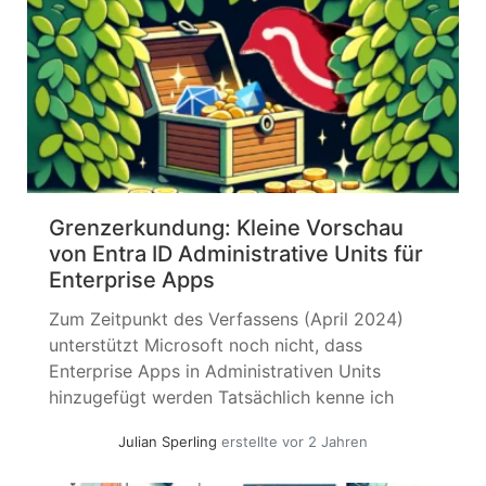
Grenzerkundung: Kleine Vorschau
von Entra ID Administrative Units für
Enterprise Apps
Zum Zeitpunkt des Verfassens (April 2024)
unterstützt Microsoft noch nicht, dass
Enterprise Apps in Administrativen Units
hinzugefügt werden Tatsächlich kenne ich
keine offizielle Previews. Dieser Artikel ist rein
Julian Sperling
erstellte vor 2 Jahren
spielerisch von mir erstellt; wenn Sie hieraus
etwas in Produktion verwenden, liegt die