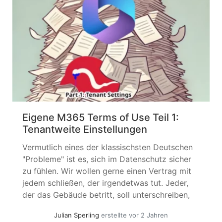
Dateien... »
weiterlesen
Eigene M365 Terms of Use Teil 1:
Tenantweite Einstellungen
Vermutlich eines der klassischsten Deutschen
"Probleme" ist es, sich im Datenschutz sicher
zu fühlen. Wir wollen gerne einen Vertrag mit
jedem schließen, der irgendetwas tut. Jeder,
der das Gebäude betritt, soll unterschreiben,
und idealerweise sollten alle, mit denen wir
Julian Sperling
erstellte vor 2 Jahren
sprechen, mit einem Wachssiegel bekräftigen