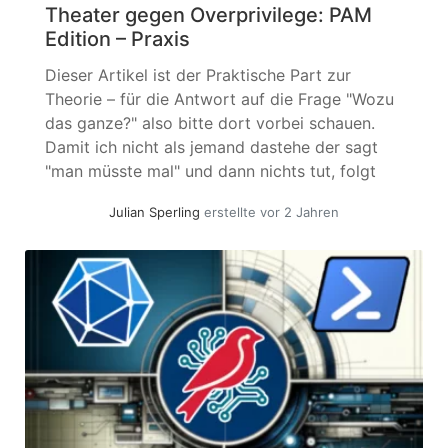
Theater gegen Overprivilege: PAM
Edition – Praxis
Dieser Artikel ist der Praktische Part zur
Theorie – für die Antwort auf die Frage "Wozu
das ganze?" also bitte dort vorbei schauen.
Damit ich nicht als jemand dastehe der sagt
"man müsste mal" und dann nichts tut, folgt
hier ein (für meine Verhältnisse) "schneller"
Julian Sperling
erstellte vor 2 Jahren
Proof of Concept wie man in Realität Passwort
Rotation handhaben... »
weiterlesen