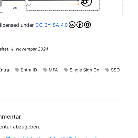
 licensed under
CC BY-SA 4.0
eitet: 4. November 2024
Entra
Entra ID
MFA
Single Sign On
SSO
ommentar
entar abzugeben.