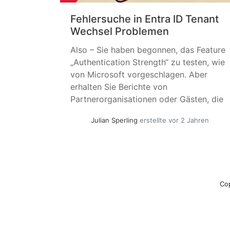
Fehlersuche in Entra ID Tenant
Wechsel Problemen
Also – Sie haben begonnen, das Feature
„Authentication Strength“ zu testen, wie
von Microsoft vorgeschlagen. Aber
erhalten Sie Berichte von
Partnerorganisationen oder Gästen, die
sich nicht in Ihren Mandanten einloggen
Julian Sperling
erstellte vor 2 Jahren
können? Oder vielleicht sind Sie ein
Teams-Administrator, der Meldungen
erhält, dass Ihre Benutzer nicht mit einer
bestimmten Organisation
zusammenarbeiten können? Aus der
Co
anderen Perspektive –... »
weiterlesen