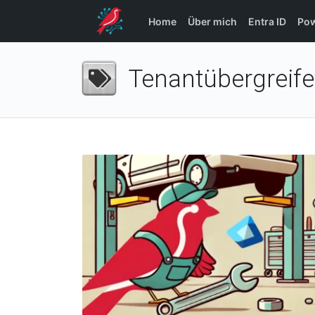
Home
Über mich
Entra ID
Pow
Tenantübergreif