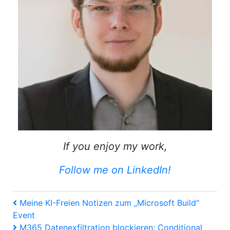
If you enjoy my work,
Follow me on LinkedIn!
Beitragsnavigation
Vorheriger
Meine KI-Freien Notizen zum „Microsoft Build“
Artikel
Event
Nächster
M365 Datenexfiltration blockieren: Conditional